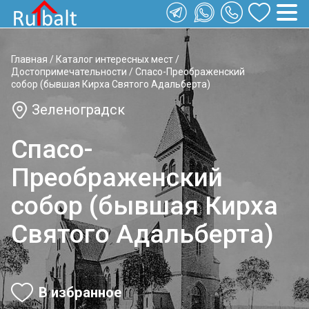
Главная
/
Каталог интересных мест
/
Достопримечательности
/
Спасо-Преображенский
собор (бывшая Кирха Святого Адальберта)
Зеленоградск
Спасо-
Преображенский
собор (бывшая Кирха
Святого Адальберта)
В избранное