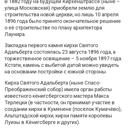
В 1882 году на будущей Кирхенштрассе (ныне –
улица Московская) приобрели землю для
строительства новой церкви, но лишь 10 апреля
1896 года было принято окончательное решение
о её строительстве по плану архитектора
Лаунира.
Закладка первого камня кирхи Святого
Адальберта состоялась 23 августа 1896 года, а
торжественное освящение – 5 ноября 1897 года.
Кстати, камень с выбитой датой можно увидеть
на основании постройки с южной стороны.
Кирха Святого Адальберта (ныне Спасо-
Преображенский собор) имела орган работы
известного кёнигсбергского мастера Макса
Терлецки (в частности, он принимал участие в
создании кирхи в Куменене (посёлок Кумачёво),
Альтштадской кирхи, кирхи памяти королевы
Луизы в Кёнигсберге и других).