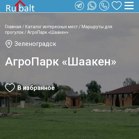
Главная
/
Каталог интересных мест
/
Маршруты для
прогулок
/
АгроПарк «Шаакен»
Зеленоградск
АгроПарк «Шаакен»
В избранное