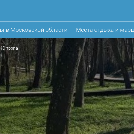
ы в Московской области
Места отдыха и мар
КО тропа