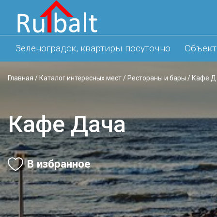
Зеленоградск, квартиры посуточно
Объект
Главная
/
Каталог интересных мест
/
Рестораны и бары
/
Кафе Д
Кафе Дача
В избранное