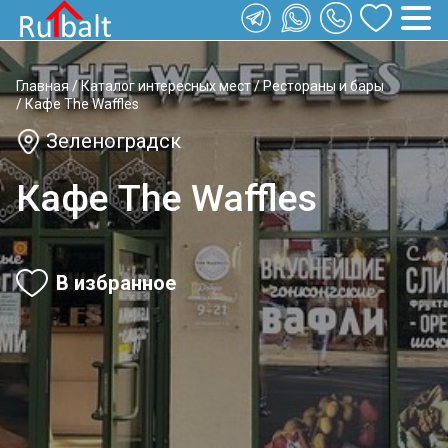
Главная
/
Каталог интересных мест
/
Рестораны и бары
/
Кафе The Waffles
Зеленоградск
Кафе The Waffles
В избранное