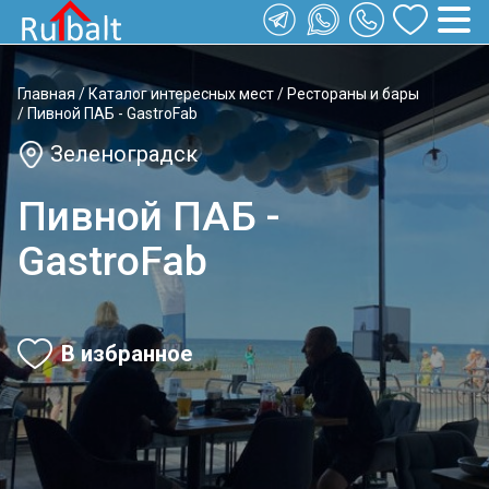
Главная
/
Каталог интересных мест
/
Рестораны и бары
/
Пивной ПАБ - GastroFab
Зеленоградск
Пивной ПАБ -
GastroFab
В избранное